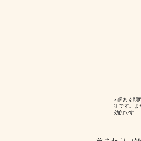
23個ある
術です。ま
効的です