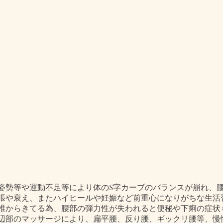
姿勢等や運動不足等により体のS字カーブのバランスが崩れ、
張や衰え、またハイヒールや妊娠など前重心になりがちな生活
椎からきてる為、腰部の弾力性が失われると便秘や下痢の症状
辺部のマッサージにより、扁平腰、反り腰、ギックリ腰等、慢