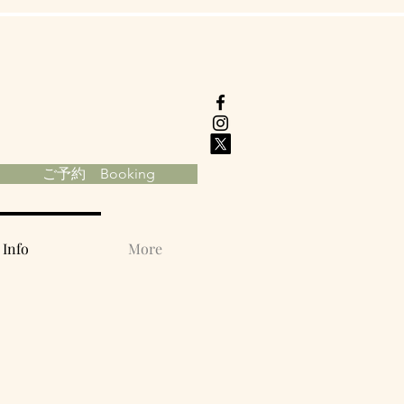
ご予約 Booking
Info
More