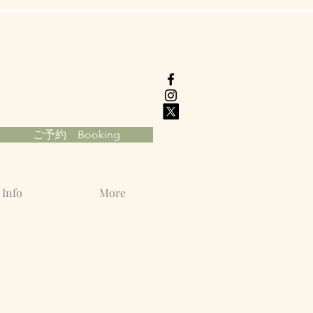
ご予約 Booking
Info
More